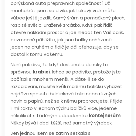
oprýskaná auta přepravních společností. Už
mnohokrát jsem se divila, jak takový vrak může
vůbec ještě jezdit. Samý šrám a pomačkaný plech,
rozbité světlo, uražené zrcátko. Když pak řidič
otevře nákladní prostor a jde hledat ten Váš balík,
bezmocně přihlížíte, jak jsou balíky naházené
jeden na druhém a řidič je dál přehazuje, aby se
dostal k tomu Vašemu.
Není pak divu, že když dostanete do ruky tu
správnou
krabici
, lehce se podivíte, protože jste
počítali s mnohem menší. A dáte-li se do
rozbalování, musíte kvůli malému balíčku vyházet
nejdříve spoustu bublinkové folie nebo různých
novin a papírů, než se k němu propracujete. Přijde-
li mi takto v jednom týdnu balíčků více, jedeme
několikrát s tříděným odpadem ke
kontejnerům
.
Někdy bývá i obal těžší, než samotný výrobek.
Jen jednou jsem se zatím setkala s