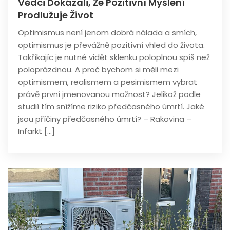
Vědci Dokázali, Že Pozitivní Myšlení
Prodlužuje Život
Optimismus není jenom dobrá nálada a smích,
optimismus je převážně pozitivní vhled do života.
Takříkajíc je nutné vidět sklenku poloplnou spíš než
poloprázdnou. A proč bychom si měli mezi
optimismem, realismem a pesimismem vybrat
právě první jmenovanou možnost? Jelikož podle
studií tím snížíme riziko předčasného úmrtí. Jaké
jsou příčiny předčasného úmrtí? – Rakovina –
Infarkt […]