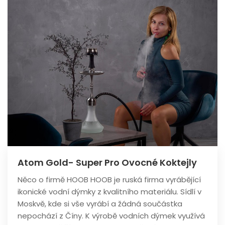
Atom Gold- Super Pro Ovocné Koktejly
Něco o firmě HOOB HOOB je ruská firma vyrábějící
ikonické vodní dýmky z kvalitního materiálu. Sídlí v
Moskvě, kde si vše vyrábí a žádná součástka
nepochází z Číny. K výrobě vodních dýmek využívá