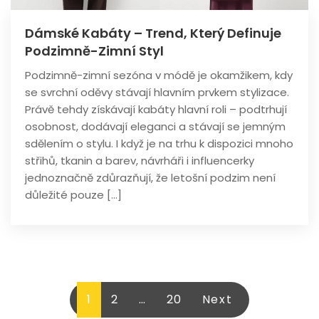
Dámské Kabáty – Trend, Který Definuje
Podzimně-Zimní Styl
Podzimně-zimní sezóna v módě je okamžikem, kdy
se svrchní oděvy stávají hlavním prvkem stylizace.
Právě tehdy získávají kabáty hlavní roli – podtrhují
osobnost, dodávají eleganci a stávají se jemným
sdělením o stylu. I když je na trhu k dispozici mnoho
střihů, tkanin a barev, návrháři i influencerky
jednoznačně zdůrazňují, že letošní podzim není
důležité pouze […]
Stránkování
1
2
…
20
Next