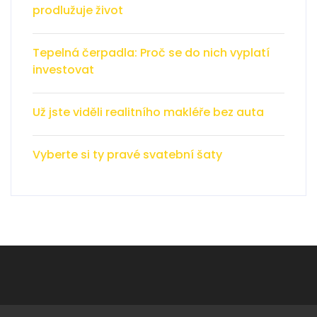
prodlužuje život
Tepelná čerpadla: Proč se do nich vyplatí
investovat
Už jste viděli realitního makléře bez auta
Vyberte si ty pravé svatební šaty