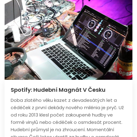
Spotify: Hudební Magnát V Česku
Doba zlatého věku kazet z devadesátých let a
cédéček z první dekády nového milénia je pryč. Už
od roku 2013 klesl počet zakoupené hudby ve
formě vinylů nebo cédéček o osmdesát procent.
Hudební průmysl je na zhroucení. Momentální
situace Češi letos utratili za hudbu o osmdesát