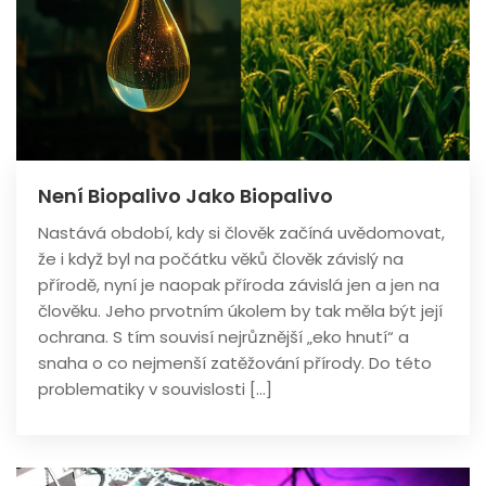
Není Biopalivo Jako Biopalivo
Nastává období, kdy si člověk začíná uvědomovat,
že i když byl na počátku věků člověk závislý na
přírodě, nyní je naopak příroda závislá jen a jen na
člověku. Jeho prvotním úkolem by tak měla být její
ochrana. S tím souvisí nejrůznější „eko hnutí“ a
snaha o co nejmenší zatěžování přírody. Do této
problematiky v souvislosti […]