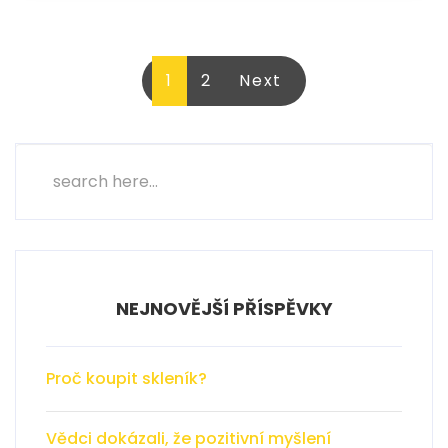
Stránkování
1
2
Next
příspěvků
NEJNOVĚJŠÍ PŘÍSPĚVKY
Proč koupit skleník?
Vědci dokázali, že pozitivní myšlení