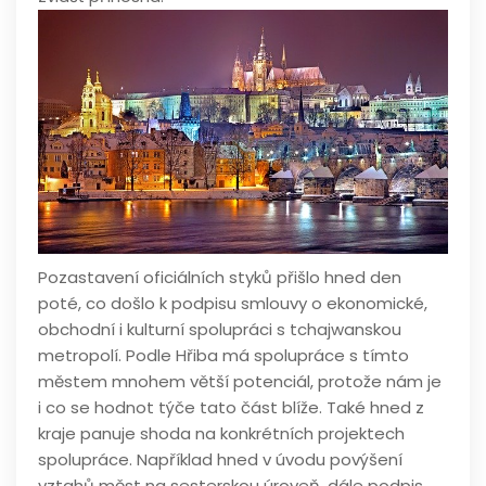
Pozastavení oficiálních styků přišlo hned den
poté, co došlo k podpisu smlouvy o ekonomické,
obchodní i kulturní spolupráci s tchajwanskou
metropolí. Podle Hřiba má spolupráce s tímto
městem mnohem větší potenciál, protože nám je
i co se hodnot týče tato část blíže. Také hned z
kraje panuje shoda na konkrétních projektech
spolupráce. Například hned v úvodu povýšení
vztahů měst na sesterskou úroveň, dále podpis