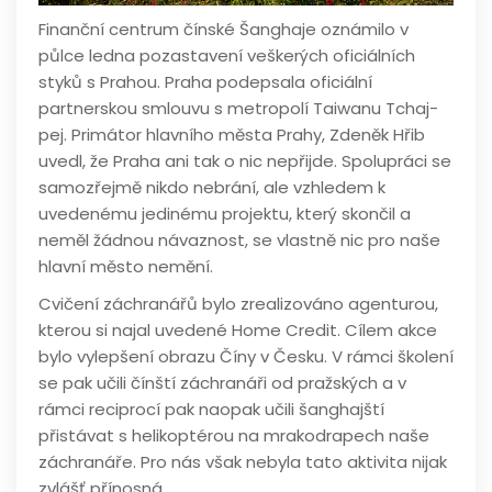
Finanční centrum čínské Šanghaje oznámilo v
půlce ledna pozastavení veškerých oficiálních
styků s Prahou. Praha podepsala oficiální
partnerskou smlouvu s metropolí Taiwanu Tchaj-
pej. Primátor hlavního města Prahy, Zdeněk Hřib
uvedl, že Praha ani tak o nic nepřijde. Spolupráci se
samozřejmě nikdo nebrání, ale vzhledem k
uvedenému jedinému projektu, který skončil a
neměl žádnou návaznost, se vlastně nic pro naše
hlavní město nemění.
Cvičení záchranářů bylo zrealizováno agenturou,
kterou si najal uvedené Home Credit. Cílem akce
bylo vylepšení obrazu Číny v Česku. V rámci školení
se pak učili čínští záchranáři od pražských a v
rámci reciprocí pak naopak učili šanghajští
přistávat s helikoptérou na mrakodrapech naše
záchranáře. Pro nás však nebyla tato aktivita nijak
zvlášť přínosná.