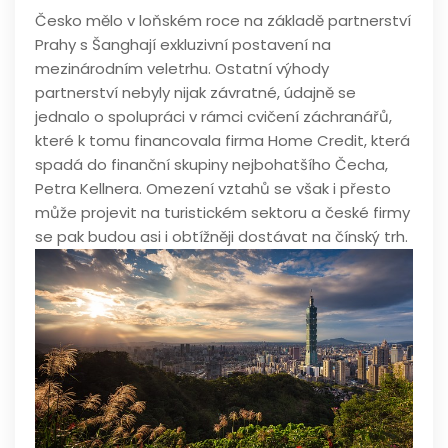
Česko mělo v loňském roce na základě partnerství
Prahy s Šanghají exkluzivní postavení na
mezinárodním veletrhu. Ostatní výhody
partnerství nebyly nijak závratné, údajně se
jednalo o spolupráci v rámci cvičení záchranářů,
které k tomu financovala firma Home Credit, která
spadá do finanční skupiny nejbohatšího Čecha,
Petra Kellnera. Omezení vztahů se však i přesto
může projevit na turistickém sektoru a české firmy
se pak budou asi i obtížněji dostávat na čínský trh.