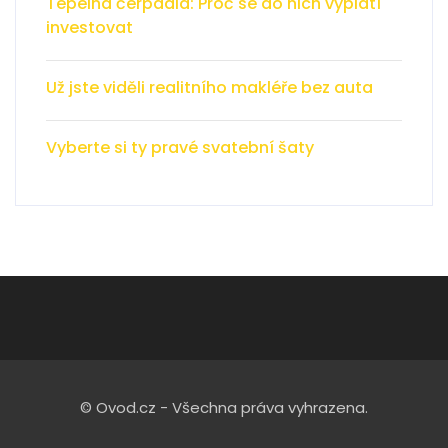
Tepelná čerpadla: Proč se do nich vyplatí
investovat
Už jste viděli realitního makléře bez auta
Vyberte si ty pravé svatební šaty
© Ovod.cz - Všechna práva vyhrazena.