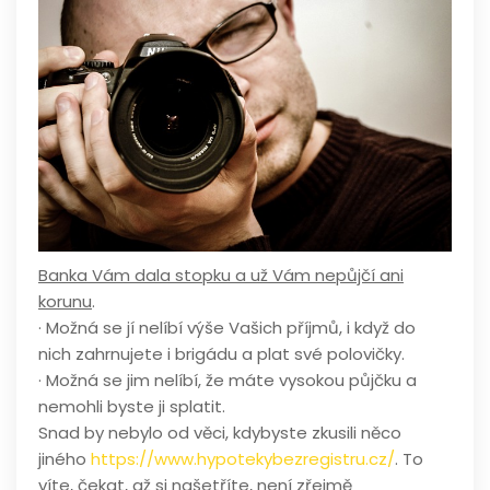
Banka Vám dala stopku a už Vám nepůjčí ani
korunu
.
· Možná se jí nelíbí výše Vašich příjmů, i když do
nich zahrnujete i brigádu a plat své polovičky.
· Možná se jim nelíbí, že máte vysokou půjčku a
nemohli byste ji splatit.
Snad by nebylo od věci, kdybyste zkusili něco
jiného
https://www.hypotekybezregistru.cz/
. To
víte, čekat, až si našetříte, není zřejmě