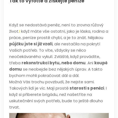
Tak to vyfoťte a získejte peníze
Když se nedostává peněz, není to zrovna růžový
život.
I
když máte vše ostatní, jako je láska, rodina a
práce, peníze prostě chybí, a je to znát. Nějakou
půjčku jste si již vzali
, ale nestačila na pokrytí
Vašich potřeb. To víte, vždycky se něco
neočekávaného vykulí. Zvláště, když provádíte,
třeba
rekonstrukci bytu, nebo domu
. Ani
koupě
domu
se neobejde bez nějakých úprav. A takto
bychom mohli pokračovat dál a dál.
Možná Vás trochu povzbudí, že nejste sami.
Takových lidí je víc. Mají prostě
starosti s penězi
. I
když si přiberete brigádu, než našetříte na
uskutečnění svých potřeb, bude to ještě dlouho
trvat.