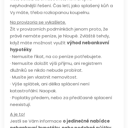
nejvhodnější řešení. Čas letí, jako splašený kůň a
Vy máte, třeba rozkopanou koupelnu.
Na provizoria se vykašlete.
Žít v provizorních podmínkách jenom proto, že
právě nemáte peníze, je hloupé. Zvláště tehdy,
když máte možnost využít
výhod nebankovní
hypotéky
.
· Nemusíte říkat, na co peníze potřebujete.
· Nemusíte doložit výši příjmu, ani registrem
dlužníků se nikdo nebude probírat.
· Musíte jen vlastnit nemovitost.
· Výše splátek, ani délka splácení není
katastrofální. Naopak.
· Poplatky předem, nebo za předčasné splacení
neexistují.
A je to!
Jestli se Vám informace
o jedinečné nabídce
nebankovní hypotéky, nebo podobné půjčky