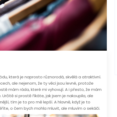
du, která je naprosto různorodá, skvělá a atraktivní.
ech, ale nejenom, že ty věci jsou levné, protože
stě mám ráda, které mi vyhovují. A i přesto, že mám
Určitě si prostě říkáte, jak jsem je nakoupila, ale
ější, tím je to pro mě lepší. A hlavně, když je to
říte, o čem bych mohla mluvit, ale mluvím o sekáči.