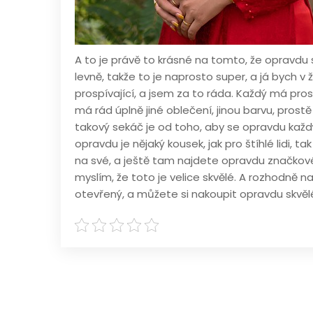
A to je právě to krásné na tomto, že opravdu
levně, takže to je naprosto super, a já bych v 
prospívající, a jsem za to ráda. Každý má prost
má rád úplně jiné oblečení, jinou barvu, prost
takový sekáč je od toho, aby se opravdu každý
opravdu je nějaký kousek, jak pro štíhlé lidi, t
na své, a ještě tam najdete opravdu značkové 
myslím, že toto je velice skvělé. A rozhodně n
otevřený, a můžete si nakoupit opravdu skvěl