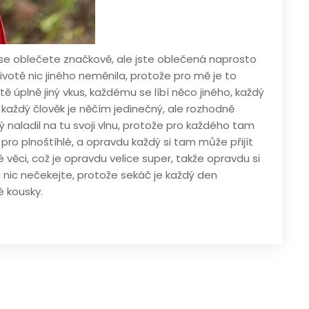
 se oblečete značkově, ale jste oblečená naprosto
životě nic jiného neměnila, protože pro mě je to
ě úplně jiný vkus, každému se líbí něco jiného, každý
ě každý člověk je něčím jedinečný, ale rozhodně
 naladil na tu svoji vlnu, protože pro každého tam
ak pro plnoštíhlé, a opravdu každý si tam může přijít
věci, což je opravdu velice super, takže opravdu si
a nic nečekejte, protože sekáč je každý den
é kousky.