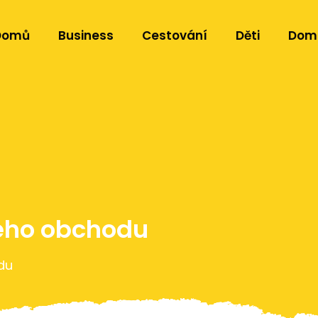
Domů
Business
Cestování
Děti
Dom
hého obchodu
du