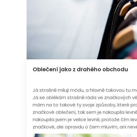
Oblečení jako z drahého obchodu
Já strašně miluji módu, a hlavně takovou tu mó
Já se oblékám strašně ráda ve značkových věc
mám na to takové ty svoje způsoby, které pro
značkové oblečení, tak sem je nakoupila levně. 
nakoupila jsem je velice levně, protože čím levn
značkové, ale opravdu o čem mluvím, ani nevě