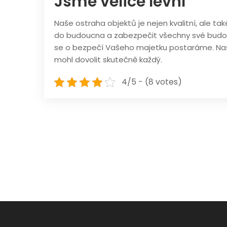
Jsme velice levní
Naše
ostraha objektů
je nejen kvalitní, ale t
do budoucna a zabezpečit všechny své budo
se o bezpečí Vašeho majetku postaráme. Naše
mohl dovolit skutečně každý.
4/5 - (8 votes)