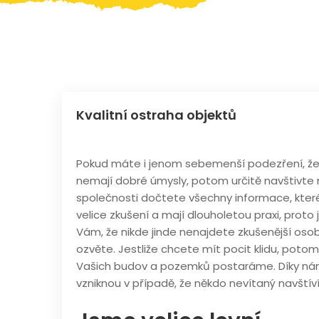
Kvalitní ostraha objektů
Pokud máte i jenom sebemenší podezření, že s
nemají dobré úmysly, potom určitě navštivte n
společnosti dočtete všechny informace, které
velice zkušení a mají dlouholetou praxi, pro
Vám, že nikde jinde nenajdete zkušenější osob
ozvěte. Jestliže chcete mít pocit klidu, poto
Vašich budov a pozemků postaráme. Díky nám
vzniknou v případě, že někdo nevítaný navští