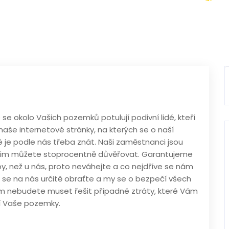
e okolo Vašich pozemků potulují podivní lidé, kteří
aše internetové stránky, na kterých se o naší
 je podle nás třeba znát. Naši zaměstnanci jsou
to jim můžete stoprocentně důvěřovat. Garantujeme
y, než u nás, proto neváhejte a co nejdříve se nám
m se na nás určitě obraťte a my se o bezpečí všech
 nebudete muset řešit případné ztráty, které Vám
ví Vaše pozemky.